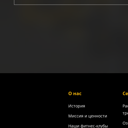
О нас
С
История
Ра
тр
Миссия и ценности
Оз
Наши фитнес-клубы