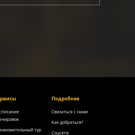
ервисы
Подробнее
списание
Связаться с нами
енировок
Как добраться?
накомительный тур
Соцсети