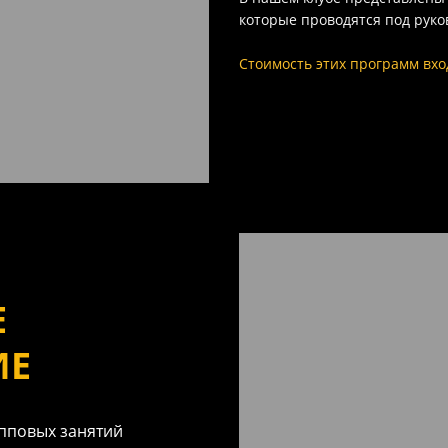
которые проводятся под руко
Стоимость этих программ вхо
Е
ИЕ
пповых занятий