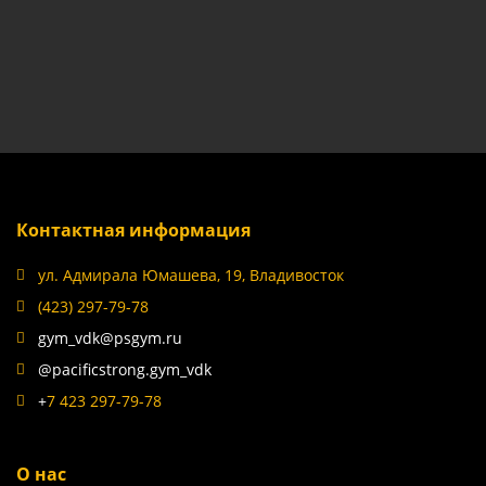
Контактная информация
ул. Адмирала Юмашева, 19, Владивосток
(423) 297-79-78
gym_vdk@psgym.ru
@pacificstrong.gym_vdk
+
7 423 297-79-78
О нас